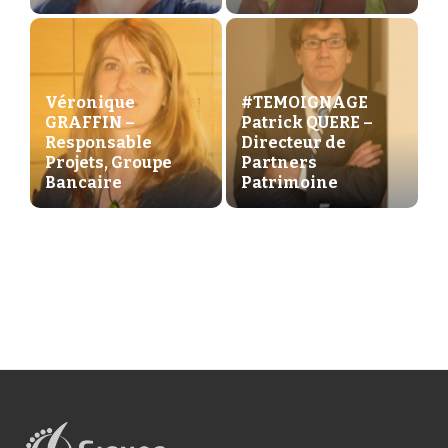
Véronique
#TEMOIGNAGE
GRAFFIN –
Patrick QUERE –
Responsable
Directeur de
Projets, Groupe
Partners
Bancaire
Patrimoine