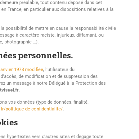
n demeure préalable, tout contenu déposé dans cet
 en France, en particulier aux dispositions relatives à la
a possibilité de mettre en cause la responsabilité civile
ssage à caractère raciste, injurieux, diffamant, ou
te, photographie …).
nnées personnelles.
 janvier 1978 modifiée
, l’utilisateur du
 d’accès, de modification et de suppression des
oyez un message à notre Délégué à la Protection des
isuel.fr
.
tons vos données (type de données, finalité,
r/politique-de-confidentialite/
.
okies
ens hypertextes vers d’autres sites et dégage toute