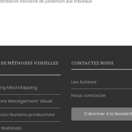
attribution exclusive de juridiction aux tribunaux
 DE MÉTHODES VISUELLES
CONTACTEZ NOUS
Les Auteurs
ing Mind Mapping
Nous contacter
ons Management Visuel
S'abonner à la Newslet
vos réunions productives
s Webinars