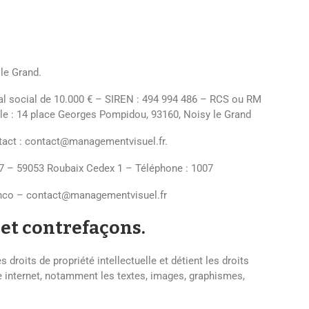
le Grand
.
al social de
10.000 €
– SIREN :
494 994 486
– RCS ou RM
le :
14 place Georges Pompidou, 93160, Noisy le Grand
act :
contact@managementvisuel.fr
.
 – 59053 Roubaix Cedex 1 – Téléphone : 1007
nco
–
contact@managementvisuel.fr
 et contrefaçons.
s droits de propriété intellectuelle et détient les droits
e internet, notamment les textes, images, graphismes,