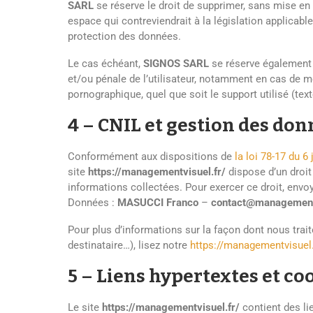
SARL
se réserve le droit de supprimer, sans mise e
espace qui contreviendrait à la législation applicable
protection des données.
Le cas échéant,
SIGNOS SARL
se réserve également l
et/ou pénale de l’utilisateur, notamment en cas de me
pornographique, quel que soit le support utilisé (tex
4 – CNIL et gestion des do
Conformément aux dispositions de
la loi 78-17 du 6
site
https://managementvisuel.fr/
dispose d’un droit
informations collectées. Pour exercer ce droit, env
Données :
MASUCCI Franco
–
contact@managementv
Pour plus d’informations sur la façon dont nous trai
destinataire…), lisez notre
https://managementvisuel.f
5 – Liens hypertextes et co
Le site
https://managementvisuel.fr/
contient des li