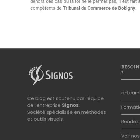
dehors des cas où la loi ne le permet pas, il est fait 
compétents de
Tribunal du Commerce de Bobigny
.
BESOIN
?
e-Learn
Ce blog est soutenu par l’équipe
de l’entreprise
Signos
.
Formati
Société spécialisée en méthodes
et outils visuels.
Rendez 
Voir no