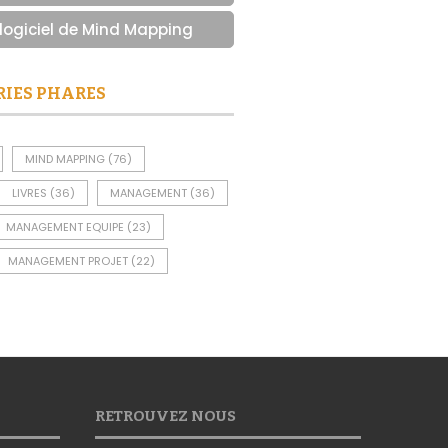
 logiciel de Mind Mapping
RIES PHARES
MIND MAPPING
(76)
LIVRES
(36)
MANAGEMENT
(36)
MANAGEMENT EQUIPE
(23)
MANAGEMENT PROJET
(22)
RETROUVEZ NOUS