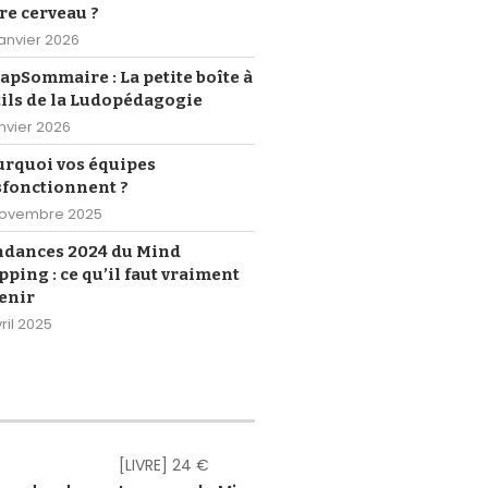
re cerveau ?
janvier 2026
pSommaire : La petite boîte à
ils de la Ludopédagogie
anvier 2026
urquoi vos équipes
sfonctionnent ?
novembre 2025
ndances 2024 du Mind
ping : ce qu’il faut vraiment
enir
ril 2025
[LIVRE] 24 €
[eBOOK] Gr
[eBOOK] Gr
[eBOOK] Gr
[eBOOK] Gr
[eBOOK] Gr
[eBOOK] 4,
[LIVRE] 18,
[eBOOK] 1
[LIVRE] 2