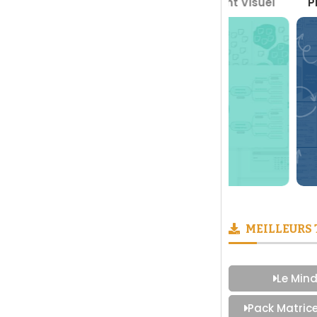
Boite à Outils du Management Visuel
Prendre des 
MEILLEURS
Le Mind
Pack Matric