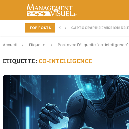
TOP POSTS
CARTOGRAPHIE EMISSION DE TV
COMMENT METTRE EN PLACE
Accueil
Etiquette
Post avec l'étiquette "co-intelligence"
ETIQUETTE :
CO-INTELLIGENCE