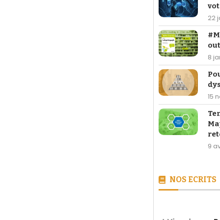
vot
22 
#Ma
out
8 j
Po
dy
15 
Te
Map
ret
9 av
NOS ECRITS
[LIVRE] 26,90 €