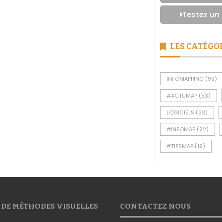
Testez un
LES CATÉGO
INFOMAPPING
(99)
#ACTUMAP
(53)
LOGICIELS
(23)
#INFOMAP
(22)
#TIPSMAP
(19)
 DE MÉTHODES VISUELLES
CONTACTEZ NOUS