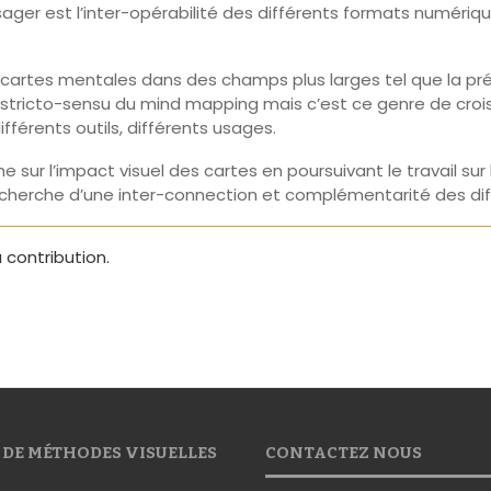
ager est l’inter-opérabilité des différents formats numériqu
artes mentales dans des champs plus larges tel que la prése
tricto-sensu du mind mapping mais c’est ce genre de croi
fférents outils, différents usages.
 sur l’impact visuel des cartes en poursuivant le travail sur 
echerche d’une inter-connection et complémentarité des di
 contribution.
 DE MÉTHODES VISUELLES
CONTACTEZ NOUS