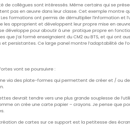
té de collègues sont intéressés. Même certains qui se prése
mettent pas en œuvre dans leur classe. Cet exemple montre qu
Les formations ont permis de démultiplier l’information et l’u
e les approprient et développent leur propre mise en œuvre.
ité se développe pour aboutir à une pratique propre en foncti
gues que j’ai formé enseignaient du CM2 au BTS, et qui ont aus
 et persistantes. Ce large panel montre l’adaptabilité de l’ou
ortes vont se poursuivre :
ligne via des plate-formes qui permettent de créer et / ou d
n.
tes devrait tendre vers une plus grande souplesse de l’util
tte comme on crée une carte papier – crayons. Je pense que
es.
 création de cartes sur ce support est la petitesse des écran