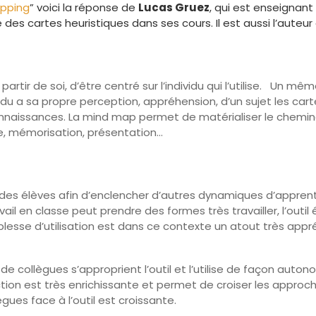
apping
” voici la réponse de
Lucas Gruez
, qui est enseignan
des cartes heuristiques dans ses cours. Il est aussi l’auteur
artir de soi, d’être centré sur l’individu qui l’utilise. Un 
idu a sa propre perception, appréhension, d’un sujet les cart
connaissances. La mind map permet de matérialiser le chem
èse, mémorisation, présentation…
ce des élèves afin d’enclencher d’autres dynamiques d’appre
ail en classe peut prendre des formes très travailler, l’outi
esse d’utilisation est dans ce contexte un atout très appr
s de collègues s’approprient l’outil et l’utilise de façon au
tion est très enrichissante et permet de croiser les appro
ègues face à l’outil est croissante.