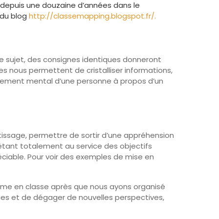
t depuis une douzaine d’années dans le
 du blog
http://classemapping.blogspot.fr/.
même sujet, des consignes identiques donneront
es nous permettent de cristalliser informations,
inement mental d’une personne à propos d’un
ntissage, permettre de sortir d’une appréhension
l étant totalement au service des objectifs
éciable. Pour voir des exemples de mise en
tonome en classe après que nous ayons organisé
ches et de dégager de nouvelles perspectives,