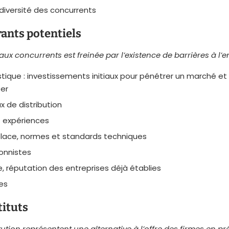
 diversité des concurrents
ants potentiels
x concurrents est freinée par l’existence de barrières à l’e
istique : investissements initiaux pour pénétrer un marché 
ser
 de distribution
 expériences
place, normes et standards techniques
onnistes
 réputation des entreprises déjà établies
les
ituts
tution représentent une alternative à l’offre des firmes en pr