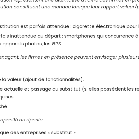
tution constituent une menace lorsque leur rapport valeur/p
stitution est parfois attendue : cigarette électronique pour 
rfois inattendue au départ : smartphones qui concurrence à 
s appareils photos, les GPS.
enaçant, les firmes en présence peuvent envisager plusieurs
a valeur (ajout de fonctionnalités).
e actuelle et passage au substitut (si elles possèdent les r
quises
ché
apacité de riposte
.
ue des entreprises « substitut »