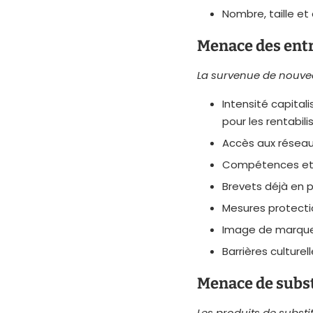
Nombre, taille et
Menace des entr
La survenue de nouveau
Intensité capital
pour les rentabili
Accès aux réseaux
Compétences et
Brevets déjà en 
Mesures protecti
Image de marque,
Barrières culturel
Menace de subst
Les produits de substi