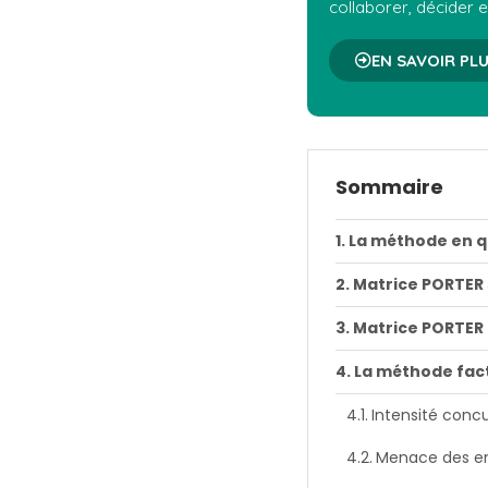
collaborer, décider e
EN SAVOIR PLU
Sommaire
La méthode en 
Matrice PORTER
Matrice PORTER
La méthode fact
Intensité concu
Menace des en