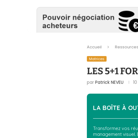
Accueil
Ressource
Matrices
LES 5+1 FO
par
Patrick NEVEU
10
LA BOÎTE À OU
Transformez vos réun
management visuel.