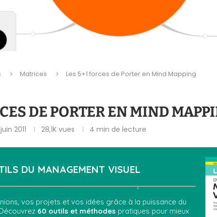
s
Matrices
Les 5+1 forces de Porter en Mind Mapping
RCES DE PORTER EN MIND MAPP
 juin 2011
28,1K
vues
4 min de lecture
TILS DU
MANAGEMENT VISUEL
ions, vos projets et vos idées grâce à la puissance du
 Découvrez
60 outils et méthodes
pratiques pour mieux