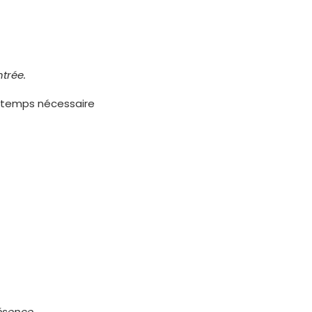
ntrée.
et temps nécessaire
ésence.