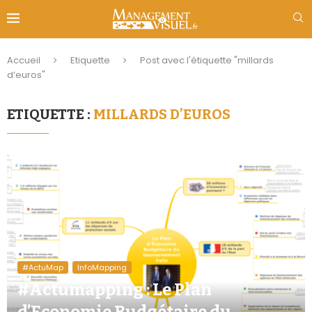
Accueil
Etiquette
Post avec l'étiquette "millards
d’euros"
ETIQUETTE :
MILLARDS D’EUROS
#ActuMap
InfoMapping
#Actumapping : Le Plan
d’Economie Budgétaire du