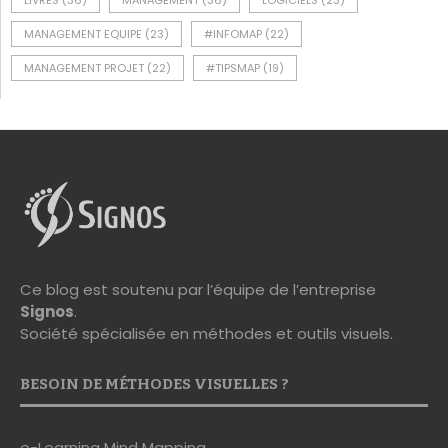
LIVRES
(36)
MANAGEMENT
(36)
LOGICIELS
(23)
MANAGEMENT EQUIPE
(23)
#INFOMAP
(22)
MANAGEMENT PROJET
(22)
#TIPSMAP
(19)
Ce blog est soutenu par l’équipe de l’entreprise
Signos
.
Société spécialisée en méthodes et outils visuels.
BESOIN DE MÉTHODES VISUELLES ?
e-Learning Mind Mapping