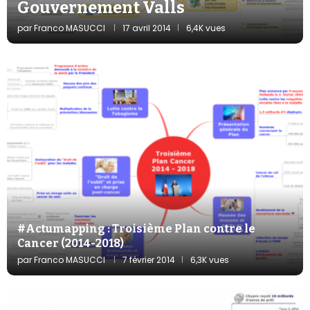
Gouvernement Valls
par
Franco MASUCCI
17 avril 2014
6,4K vues
#Actumapping : Troisième Plan contre le
Cancer (2014-2018)
par
Franco MASUCCI
7 février 2014
6,3K vues