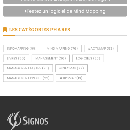
Testez un logiciel de Mind Mapping
LES CATÉGORIES PHARES
INFOMAPPING
(99)
MIND MAPPING
(76)
#ACTUMAP
(53)
LIVRES
(36)
MANAGEMENT
(36)
LOGICIELS
(23)
MANAGEMENT EQUIPE
(23)
#INFOMAP
(22)
MANAGEMENT PROJET
(22)
#TIPSMAP
(19)