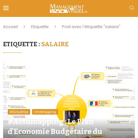
Accueil
Etiquette
Post avec l'étiquette "salaire"
ETIQUETTE :
SALAIRE
#ActuMap
InfoMapping
#Actumapping : Le Plan
d’Economie Budgétaire du