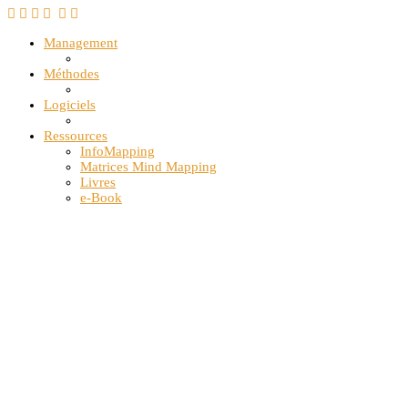
Management
Méthodes
Logiciels
Ressources
InfoMapping
Matrices Mind Mapping
Livres
e-Book