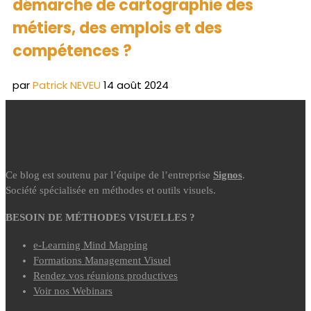
démarche de cartographie des
métiers, des emplois et des
compétences ?
par
Patrick NEVEU
14 août 2024
Ce blog est soutenu par l’équipe de l’entreprise
Signos
.
Société spécialisée en méthodes et outils visuels.
BESOIN DE MÉTHODES VISUELLES ?
e-Learning Mind Mapping
Formations Management Visuel
Rendez vos réunions productives
Voir nos Webinars