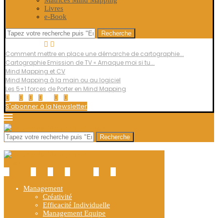
Matrices Mind Mapping
Livres
e-Book
Recherche
Top Posts
Comment mettre en place une démarche de cartographie...
Cartographie Emission de TV « Arnaque moi si tu...
Mind Mapping et CV
Mind Mapping à la main ou au logiciel
Les 5+1 forces de Porter en Mind Mapping
S'abonner à la Newsletter
Recherche
Management
Créativité
Efficacité Individuelle
Management Equipe