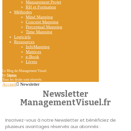
Management Projet
RH et Formation
Méthodes
Mind Mapping
Concept Mapping
Perceptual Mapping
Time Mapping
Logiciels
Ressources
InfoMapping
Matrices
e-Book
Livres
Le Blog du Management Visuel.
by
Signos
Tous les droits sont réservés.
Accueil
Newsletter
Newsletter
ManagementVisuel.fr
Inscrivez-vous à notre Newsletter et bénéficiez de
plusieurs avantages réservés aux abonnés :