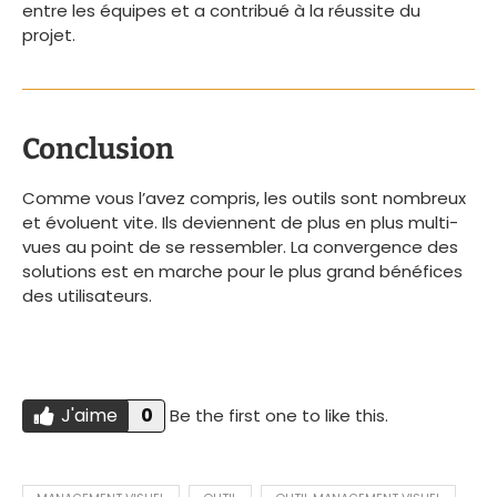
entre les équipes et a contribué à la réussite du
projet.
Conclusion
Comme vous l’avez compris, les outils sont nombreux
et évoluent vite. Ils deviennent de plus en plus multi-
vues au point de se ressembler. La convergence des
solutions est en marche pour le plus grand bénéfices
des utilisateurs.
J'aime
0
Be the first one to like this.
Do you like this?
J'AIME