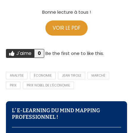
Bonne lecture à tous !
VOIR LE PDF
J'aime
0
Be the first one to like this.
Do you like this?
J'AIME
ANALYSE
ÉCONOMIE
JEAN TIROLE
MARCHÉ
PRIX
PRIX NOBEL DE L'ÉCONOMIE
L’ E-LEARNING DU MIND MAPPING
PROFESSIONNEL !​