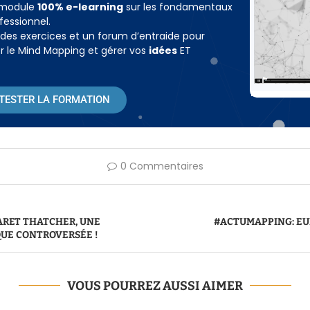
 module
100% e-learning
sur les fondamentaux
essionnel.
, des exercices et un forum d’entraide pour
r le Mind Mapping et gérer vos
idées
ET
 TESTER LA FORMATION
0 Commentaires
RET THATCHER, UNE
#ACTUMAPPING: EU
QUE CONTROVERSÉE !
VOUS POURREZ AUSSI AIMER