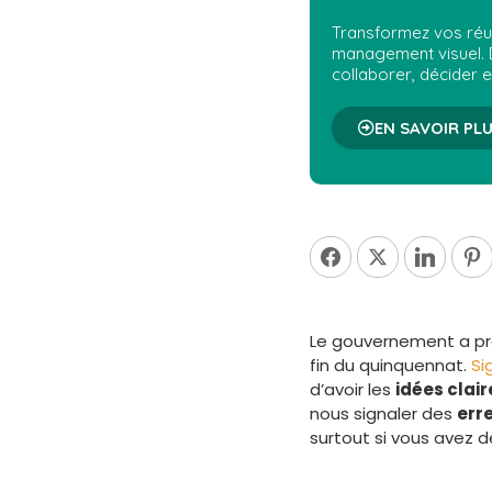
Transformez vos réun
management visuel.
collaborer, décider e
EN SAVOIR PLU
Le gouvernement a pré
fin du quinquennat.
Si
d’avoir les
idées clair
nous signaler des
err
surtout si vous avez 