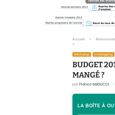
Accueil
Ressource
?
#ActuMap
InfoMapping
BUDGET 201
MANGÉ ?
par
Franco MASUCCI
LA BOÎTE À OU