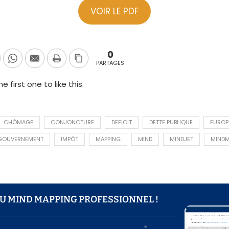
VOIR LE PDF
0
PARTAGES
e first one to like this.
ME
CHÔMAGE
CONJONCTURE
DEFICIT
DETTE PUBLIQUE
EUROP
GOUVERNEMENT
IMPÔT
MAPPING
MIND
MINDJET
MINDM
DU MIND MAPPING PROFESSIONNEL !​