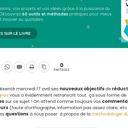
ions, vos projets et vos idées grâce à la puissance du
 Découvrez
60 outils et méthodes
pratiques pour mieux
t innover au quotidien.
S SUR LE LIVRE
0
PARTAGES
senté mercredi 17 avril ses
nouveaux objectifs
de
réducti
gnos
vous a évidemment retranscrit tout ça sous forme de
es
sur ce sujet ! On attend comme toujours vos
commentai
eurs
(faute d’orthographe, information pas assez claire, etc 
des
questions
à nous poser à propos de la
méthodologie du