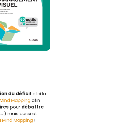
on du déficit
d’ici la
Mind Mapping
afin
res
pour
débattre
,
… ) mais aussi et
 Mind Mapping
!