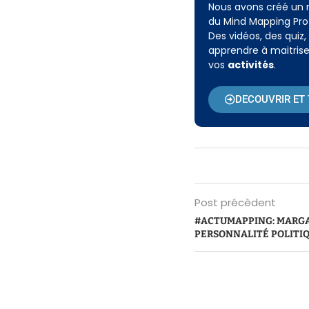
Nous avons créé un
du Mind Mapping Prof
Des vidéos, des quiz
apprendre à maitrise
vos
activités
.
DECOUVRIR ET
Post précèdent
#ACTUMAPPING: MARGA
PERSONNALITÉ POLITI