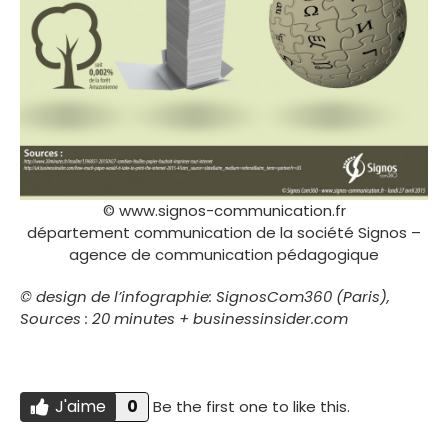
© www.signos-communication.fr
département communication de la société Signos –
agence de communication pédagogique
© design de l’infographie: SignosCom360 (Paris),
Sources : 20 minutes + businessinsider.com
J'aime
0
Be the first one to like this.
Do you like this?
J'AIME