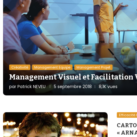
Créativité
Management Equipe
Management Projet
Management Visuel et Facilitation 
par
Patrick NEVEU
5 septembre 2018
8,1K vues
Efficacité 
CARTO
« ARNA