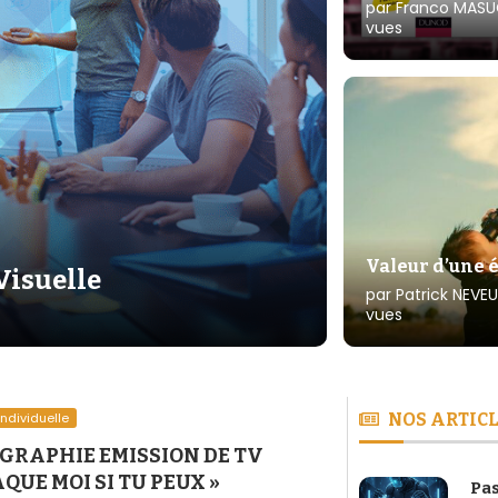
par
Franco MASU
vues
Valeur d’une é
Visuelle
par
Patrick NEVEU
vues
Individuelle
NOS ARTICL
GRAPHIE EMISSION DE TV
QUE MOI SI TU PEUX »
Pas