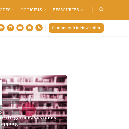
ODES
LOGICIELS
RESSOURCES
S'abonner à la Newsletter
 : Organisez vos idées
Mapping