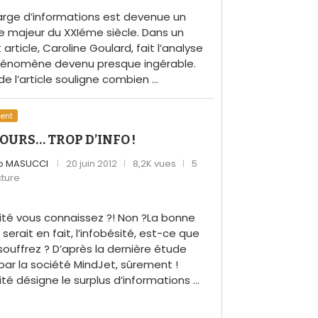
arge d’informations est devenue un
 majeur du XXIéme siècle. Dans un
 article, Caroline Goulard, fait l’analyse
hénomène devenu presque ingérable.
de l’article souligne combien …
ent
OURS… TROP D’INFO !
o MASUCCI
20 juin 2012
8,2K vues
5
cture
sité vous connaissez ?! Non ?La bonne
serait en fait, l’infobésité, est-ce que
souffrez ? D’après la dernière étude
 par la société MindJet, sûrement !
ité désigne le surplus d’informations …
Individuelle
Mind Mapping