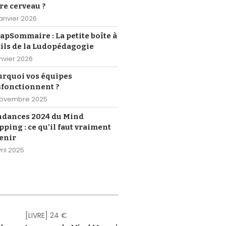
re cerveau ?
janvier 2026
pSommaire : La petite boîte à
ils de la Ludopédagogie
anvier 2026
urquoi vos équipes
sfonctionnent ?
novembre 2025
ndances 2024 du Mind
ping : ce qu’il faut vraiment
enir
ril 2025
[LIVRE] 24 €
[eBOOK] Gr
[eBOOK] Gr
[eBOOK] Gr
[eBOOK] Gr
[eBOOK] Gr
[eBOOK] 4,
[LIVRE] 18,
[eBOOK] 1
[LIVRE] 2