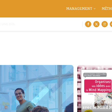
MANAGEMENT
MÉTH
"
#MapSommaire
avec le Mind 