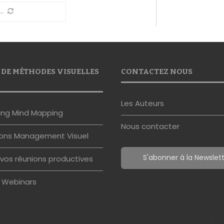
VIEW DE LIAM HUGHES
ieu COTTARD
6 juin 2012
6,3K vues
10
cture
i dernier, Matthieu Cottard, Managing
de Signos, a rencontré le créateur et
 de la Plateforme Biggerplate, j’ai
iam Hughes! Cette rencontre fût
on pour nous …
TATION POWER POINT : 8
RS À NE PAS COMMETTRE
ieu COTTARD
1 juin 2012
6,1K vues
1 min
e