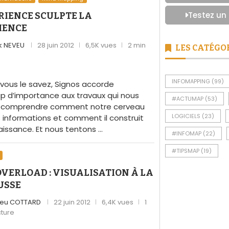
Testez un
RIENCE SCULPTE LA
IENCE
ck NEVEU
28 juin 2012
6,5K vues
2 min
LES CATÉGO
e
INFOMAPPING
(99)
ous le savez, Signos accorde
 d’importance aux travaux qui nous
#ACTUMAP
(53)
à comprendre comment notre cerveau
LOGICIELS
(23)
es informations et comment il construit
aissance. Et nous tentons …
#INFOMAP
(22)
#TIPSMAP
(19)
VERLOAD : VISUALISATION À LA
USSE
ieu COTTARD
22 juin 2012
6,4K vues
1
cture