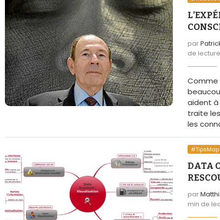
L’EXPÉ
CONSC
par
Patri
de lectur
Comme v
beaucoup
aident 
traite l
les conn
#TipsMap
DATA O
RESCO
par
Matth
min de le