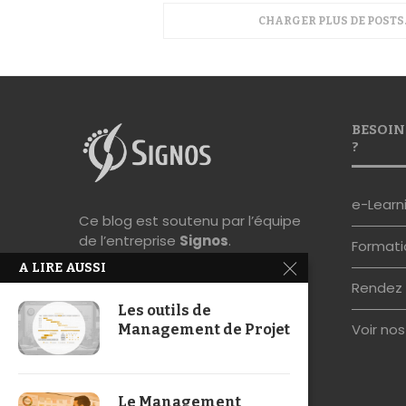
INTER
par
Matth
min de le
Le 16 Ma
Partner 
directeur
nommé L
l’occasi
#TipsMap
A LIRE AUSSI
PRÉSEN
ERREU
Les outils de
Management de Projet
par
Matth
de lectur
Le Management