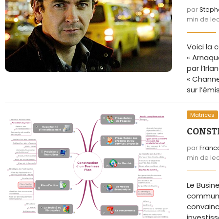
par
Steph
min de le
Voici la
« Arnaqu
par l’Ir
« Channe
sur l’émi
Matrices
CONST
par
Franc
min de le
Le Busin
communic
convaincr
investis