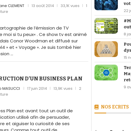
vot
ane CLEMENT
13 août 2014
33,1K vues
1
22 
cture
#Ma
out
 cartographie de l’émission de TV
e moi si tu peux« . Ce show tv est animé
8 j
landais Conor Woodman et diffusé sur
Po
l4 » et « Voyage ». Je suis tombé hier
dy
ssion …
15 
Te
Map
RUCTION D’UN BUSINESS PLAN
ret
9 av
o MASUCCI
17 juin 2014
13,9K vues
2
cture
NOS ECRITS
ess Plan est avant tout un outil de
ation utilisé afin de persuader,
e et aiguiser la curiosité de ses
[LIVRE] 26,90 €
seurs. Comme tout outil de