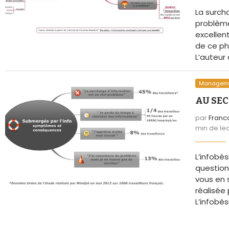
La surch
problème
excellent
de ce p
L’auteur 
Managem
AU SEC
par
Franc
min de le
L’infobé
question 
vous en 
réalisée
L’infobés
Efficacité 