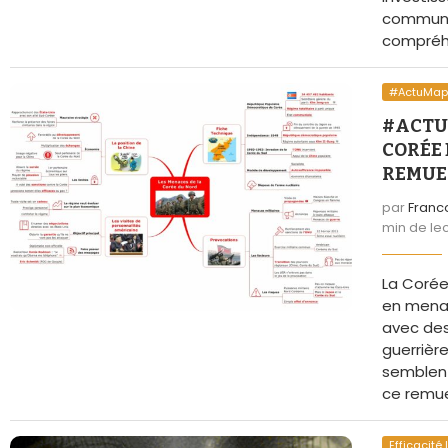
La 
communica
compréhen
#ActuMa
#ACTU
CORÉE 
REMUE
par
Franc
min de le
La Corée
en mena
avec de
guerrièr
semblent
ce remu
Efficacité 