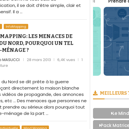
Boite à Outils du Management Visuel
Prendre des 
tion, il se doit d’être simple, clair et
sif. Il a …
p
InfoMapping
MAPPING: LES MENACES DE
DU NORD, POURQUOI UN TEL
-MÉNAGE ?
o MASUCCI
28 mars 2013
6,4K vues
1
cture
 du Nord se dit prête à la guerre
çant directement la maison blanche
MEILLEURS
s vidéos de propagande, des annonces
es, etc … Des menaces que personnes ne
 prendre au sérieux alors pourquoi tout
e-ménage de la part …
Le Mind
Pack Matric
Individuelle
Mind Mapping