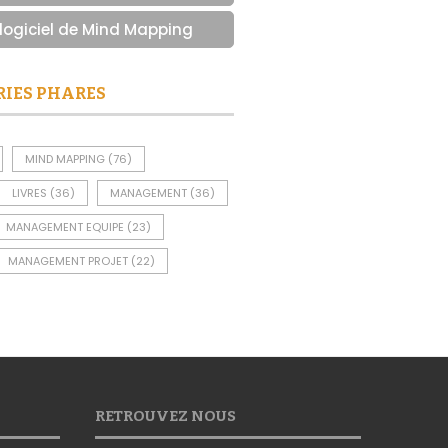
 logiciel de Mind Mapping
RIES PHARES
MIND MAPPING
(76)
LIVRES
(36)
MANAGEMENT
(36)
MANAGEMENT EQUIPE
(23)
MANAGEMENT PROJET
(22)
RETROUVEZ NOUS