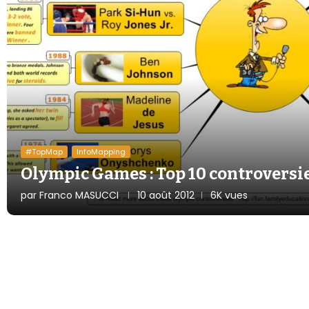
#TopMap
InfoMapping
Olympic Games : Top 10 controversi
par
Franco MASUCCI
10 août 2012
6K vues