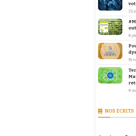
vot
22 
#Ma
out
8 j
Po
dy
15 
Te
Map
ret
9 av
NOS ECRITS
[LIVRE] 26,90 €