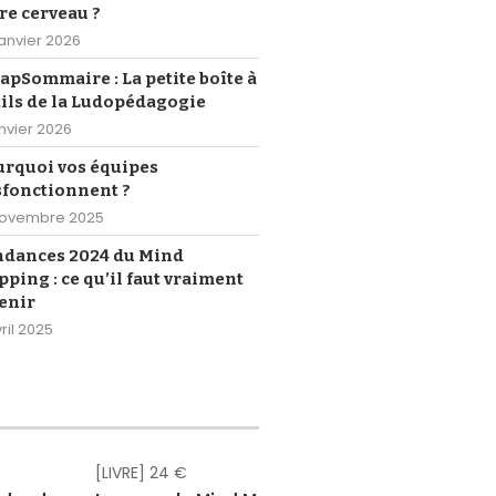
re cerveau ?
janvier 2026
pSommaire : La petite boîte à
ils de la Ludopédagogie
anvier 2026
urquoi vos équipes
sfonctionnent ?
novembre 2025
ndances 2024 du Mind
ping : ce qu’il faut vraiment
enir
ril 2025
[LIVRE] 24 €
[eBOOK] Gr
[eBOOK] Gr
[eBOOK] Gr
[eBOOK] Gr
[eBOOK] Gr
[eBOOK] 4,
[LIVRE] 18,
[eBOOK] 1
[LIVRE] 2