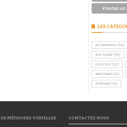
Testez un
LES CATÉGO
INFOMAPPING
(99)
#ACTUMAP
(53)
LOGICIELS
(23)
#INFOMAP
(22)
#TIPSMAP
(19)
 DE MÉTHODES VISUELLES
CONTACTEZ NOUS