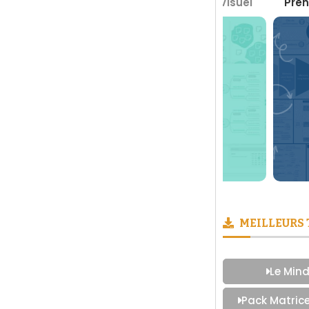
 Boite à Outils du Management Visuel
Prendre des 
MEILLEURS
Le Mind
Pack Matric