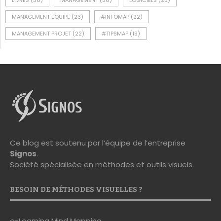
LIVRES
(36)
MANAGEMENT
(36)
LOGICIELS
(23)
MANAGEMENT EQUIPE
(23)
#INFOMAP
(22)
MANAGEMENT PROJET
(22)
#TIPSMAP
(19)
Ce blog est soutenu par l’équipe de l’entreprise
Signos
.
Société spécialisée en méthodes et outils visuels.
BESOIN DE MÉTHODES VISUELLES ?
e-Learning Mind Mapping