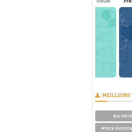
 Boite à Outils du Management Visuel
Prendre des
MEILLEURS
Le Mind
Pack Matric