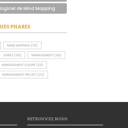
 logiciel de Mind Mapping
RIES PHARES
MIND MAPPING
(76)
LIVRES
(36)
MANAGEMENT
(36)
MANAGEMENT EQUIPE
(23)
MANAGEMENT PROJET
(22)
RETROUVEZ NOUS