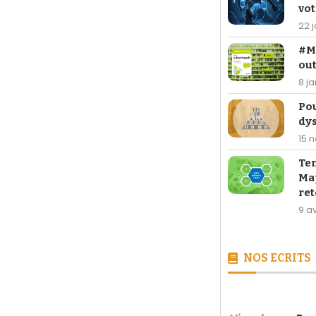
vot
22 
#Ma
out
8 j
Po
dy
15 
Te
Map
ret
9 av
NOS ECRITS
[LIVRE] 26,90 €