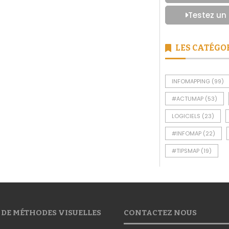
Testez un
LES CATÉGO
INFOMAPPING
(99)
#ACTUMAP
(53)
LOGICIELS
(23)
#INFOMAP
(22)
#TIPSMAP
(19)
 DE MÉTHODES VISUELLES
CONTACTEZ NOUS