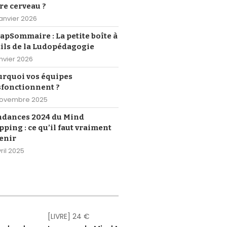
re cerveau ?
janvier 2026
pSommaire : La petite boîte à
ils de la Ludopédagogie
anvier 2026
urquoi vos équipes
sfonctionnent ?
novembre 2025
ndances 2024 du Mind
ping : ce qu’il faut vraiment
enir
ril 2025
[LIVRE] 24 €
[eBOOK] Gr
[eBOOK] Gr
[eBOOK] Gr
[eBOOK] Gr
[eBOOK] Gr
[eBOOK] 4,
[LIVRE] 18,
[eBOOK] 1
[LIVRE] 2