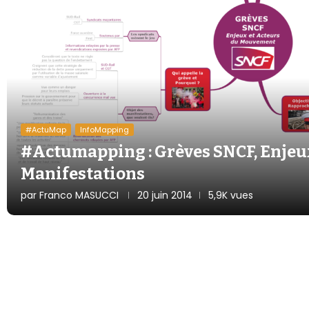
#ActuMap
InfoMapping
#Actumapping : Grèves SNCF, Enjeux
Manifestations
par
Franco MASUCCI
20 juin 2014
5,9K vues