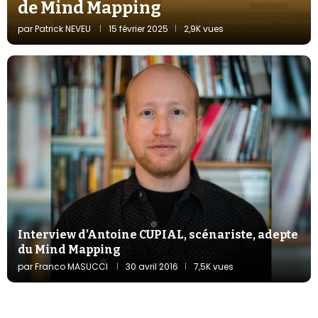
de Mind Mapping
par
Patrick NEVEU
15 février 2025
2,9K vues
Interview d’Antoine CUPIAL, scénariste, adepte
du Mind Mapping
par
Franco MASUCCI
30 avril 2016
7,5K vues