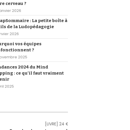
re cerveau ?
janvier 2026
pSommaire : La petite boîte à
ils de la Ludopédagogie
anvier 2026
urquoi vos équipes
sfonctionnent ?
novembre 2025
ndances 2024 du Mind
ping : ce qu’il faut vraiment
enir
ril 2025
[LIVRE] 24 €
[eBOOK] Gr
[eBOOK] Gr
[eBOOK] Gr
[eBOOK] Gr
[eBOOK] Gr
[eBOOK] 4,
[LIVRE] 18,
[eBOOK] 1
[LIVRE] 2