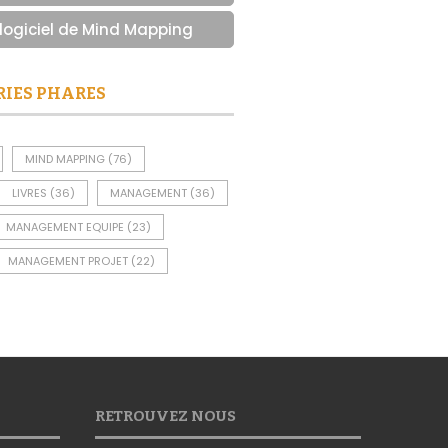
 logiciel de Mind Mapping
RIES PHARES
MIND MAPPING
(76)
LIVRES
(36)
MANAGEMENT
(36)
MANAGEMENT EQUIPE
(23)
MANAGEMENT PROJET
(22)
RETROUVEZ NOUS