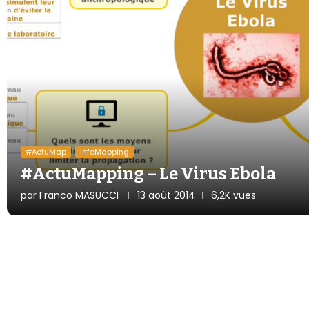
#ActuMap
InfoMapping
#ActuMapping – Le Virus Ebola
par
Franco MASUCCI
13 août 2014
6,2K vues