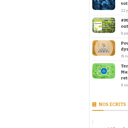
vot
22 
#Ma
out
8 j
Po
dy
15 
Te
Map
ret
9 av
NOS ECRITS
[LIVRE] 26,90 €