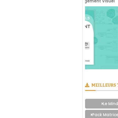
La Boite à Outils du Management Visuel
Prendre de
MEILLEURS
Le Mind
Pack Matric