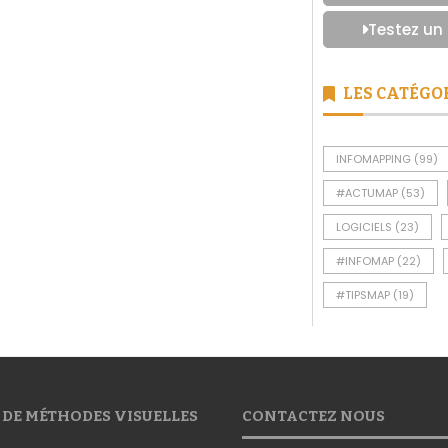
Testez un
LES CATÉGO
INFOMAPPING
(99)
#ACTUMAP
(53)
LOGICIELS
(23)
#INFOMAP
(22)
#TIPSMAP
(19)
 DE MÉTHODES VISUELLES
CONTACTEZ NOUS