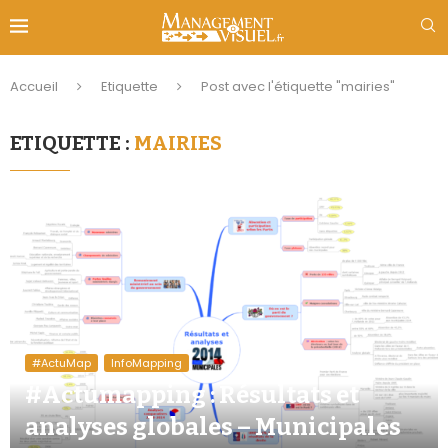
Accueil
Etiquette
Post avec l'étiquette "mairies"
ETIQUETTE :
MAIRIES
#ActuMap
InfoMapping
#Actumapping : Résultats et
analyses globales – Municipales