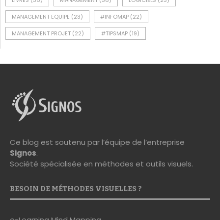
LIVRES
(36)
MANAGEMENT
(36)
LOGICIELS
(23)
MANAGEMENT EQUIPE
(23)
#INFOMAP
(22)
MANAGEMENT PROJET
(22)
#TIPSMAP
(19)
Ce blog est soutenu par l’équipe de l’entreprise
Signos
.
Société spécialisée en méthodes et outils visuels.
BESOIN DE MÉTHODES VISUELLES ?
e-Learning Mind Mapping