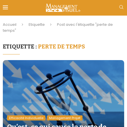
Accueil
Etiquette
Post avec l'étiquette "perte de
temps"
ETIQUETTE :
PERTE DE TEMPS
Efficacité Individuelle
Management Projet
Qu’est-ce qui cause la perte de