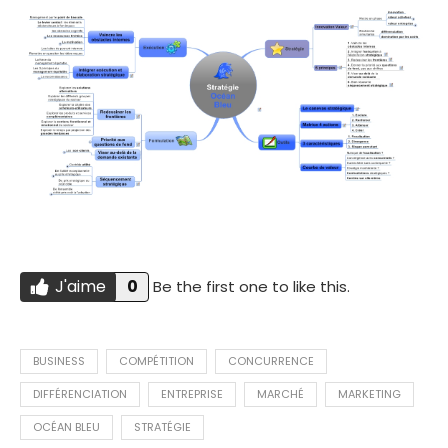
J'aime
0
Be the first one to like this.
Do you like this?
J'AIME
BUSINESS
COMPÉTITION
CONCURRENCE
DIFFÉRENCIATION
ENTREPRISE
MARCHÉ
MARKETING
OCÉAN BLEU
STRATÉGIE