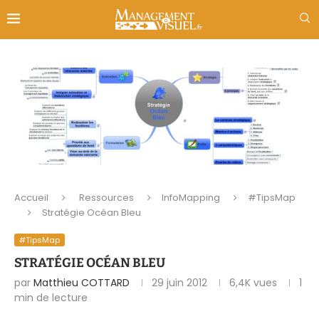
Accueil
Ressources
InfoMapping
#TipsMap
Stratégie Océan Bleu
#TipsMap
STRATÉGIE OCÉAN BLEU
par
Matthieu COTTARD
29 juin 2012
6,4K
vues
1
min de lecture