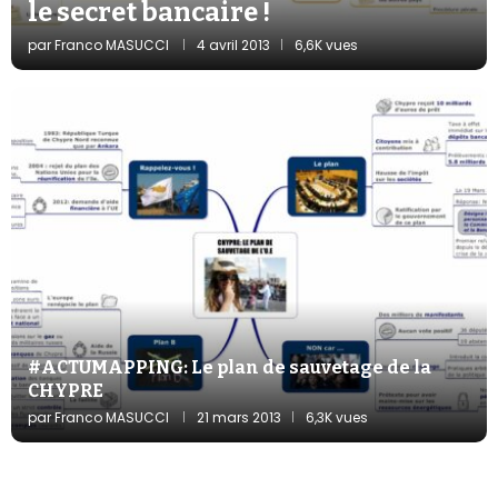
le secret bancaire !
par
Franco MASUCCI
4 avril 2013
6,6K vues
#ACTUMAPPING: Le plan de sauvetage de la
CHYPRE
par
Franco MASUCCI
21 mars 2013
6,3K vues