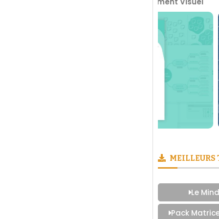
 Boite à Outils du Management Visuel
Prendre des 
MEILLEURS
Le Mind
Pack Matric