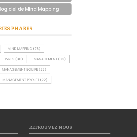
 logiciel de Mind Mapping
RIES PHARES
MIND MAPPING
(76)
LIVRES
(36)
MANAGEMENT
(36)
MANAGEMENT EQUIPE
(23)
MANAGEMENT PROJET
(22)
RETROUVEZ NOUS