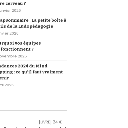
re cerveau ?
janvier 2026
pSommaire : La petite boîte à
ils de la Ludopédagogie
anvier 2026
urquoi vos équipes
sfonctionnent ?
novembre 2025
ndances 2024 du Mind
ping : ce qu’il faut vraiment
enir
ril 2025
[LIVRE] 24 €
[eBOOK] Gr
[eBOOK] Gr
[eBOOK] Gr
[eBOOK] Gr
[eBOOK] Gr
[eBOOK] 4,
[LIVRE] 18,
[eBOOK] 1
[LIVRE] 2