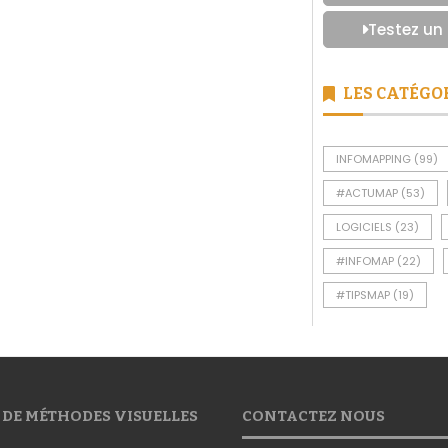
Testez un
LES CATÉGO
INFOMAPPING
(99)
#ACTUMAP
(53)
LOGICIELS
(23)
#INFOMAP
(22)
#TIPSMAP
(19)
 DE MÉTHODES VISUELLES
CONTACTEZ NOUS