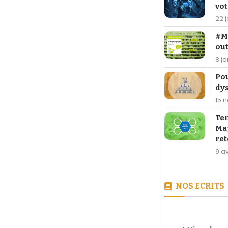
vot
22 
#Ma
out
8 j
Po
dy
15 
Te
Map
ret
9 av
NOS ECRITS
[LIVRE] 26,90 €