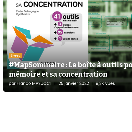
Livres
#MapSommaire : La boîte à outils p
mémoire et sa concentration
par
Franco MASUCCI
25 janvier 2022
9,3K vues