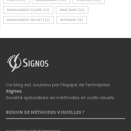
LIVRES
(36)
MANAGEMENT
(36)
LOGICIELS
(23)
MANAGEMENT EQUIPE
(23)
#INFOMAP
(22)
MANAGEMENT PROJET
(22)
#TIPSMAP
(19)
Ce blog est soutenu par l’équipe de l’entreprise
Signos
.
Société spécialisée en méthodes et outils visuels.
BESOIN DE MÉTHODES VISUELLES ?
e-Learning Mind Mapping