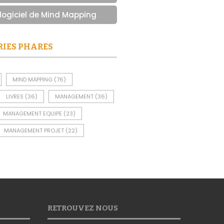
 logiciel de Mind Mapping
RIES PHARES
MIND MAPPING
(76)
LIVRES
(36)
MANAGEMENT
(36)
MANAGEMENT EQUIPE
(23)
MANAGEMENT PROJET
(22)
RETROUVEZ NOUS