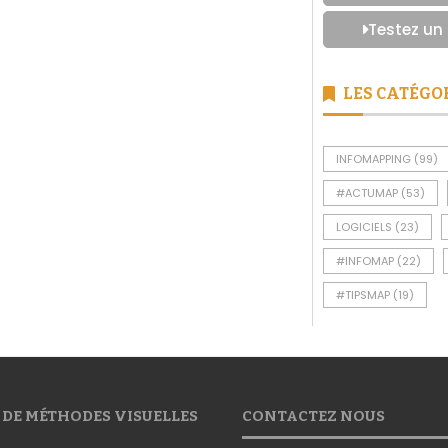
Testez un
LES CATÉGO
INFOMAPPING
(99)
#ACTUMAP
(53)
LOGICIELS
(23)
#INFOMAP
(22)
#TIPSMAP
(19)
 DE MÉTHODES VISUELLES
CONTACTEZ NOUS