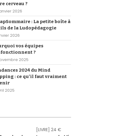
re cerveau ?
janvier 2026
pSommaire : La petite boîte à
ils de la Ludopédagogie
anvier 2026
urquoi vos équipes
sfonctionnent ?
novembre 2025
ndances 2024 du Mind
ping : ce qu’il faut vraiment
enir
ril 2025
[LIVRE] 24 €
[eBOOK] Gr
[eBOOK] Gr
[eBOOK] Gr
[eBOOK] Gr
[eBOOK] Gr
[eBOOK] 4,
[LIVRE] 18,
[eBOOK] 1
[LIVRE] 2