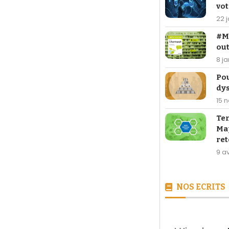
vot
22 
#Ma
out
8 j
Po
dy
15 
Te
Map
ret
9 av
NOS ECRITS
[LIVRE] 26,90 €