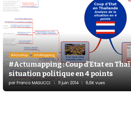
#ActuMap
InfoMapping
#Actumapping : Coup d’Etat en Thaï
situation politique en 4 points
par
Franco MASUCCI
11 juin 2014
6,6K vues