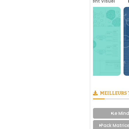
a Boite à Outils du Management Visuel
Prendre des
MEILLEURS
Le Mind
Pack Matric