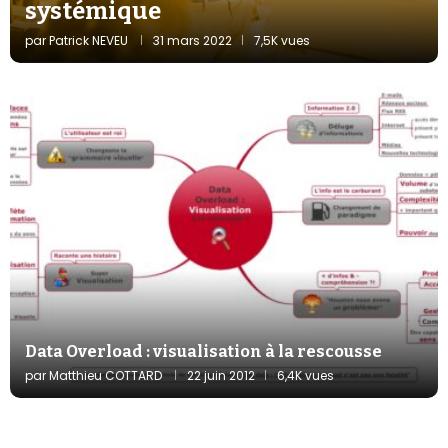
systémique
par
Patrick NEVEU
31 mars 2022
7,5K vues
Data Overload : visualisation à la rescousse
par
Matthieu COTTARD
22 juin 2012
6,4K vues