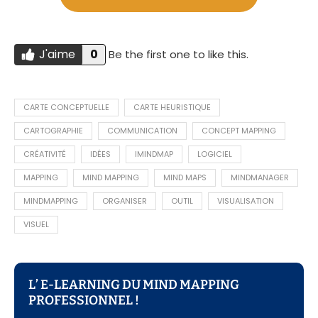
J'aime
0
Be the first one to like this.
Do you like this?
J'AIME
CARTE CONCEPTUELLE
CARTE HEURISTIQUE
CARTOGRAPHIE
COMMUNICATION
CONCEPT MAPPING
CRÉATIVITÉ
IDÉES
IMINDMAP
LOGICIEL
MAPPING
MIND MAPPING
MIND MAPS
MINDMANAGER
MINDMAPPING
ORGANISER
OUTIL
VISUALISATION
VISUEL
L’ E-LEARNING DU MIND MAPPING
PROFESSIONNEL !​