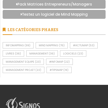
Pack Matrices Entrepreneurs/Managers
Testez un logiciel de Mind Mapping
LES CATÉGORIES PHARES
INFOMAPPING
(99)
MIND MAPPING
(76)
#ACTUMAP
(53)
LIVRES
(36)
MANAGEMENT
(36)
LOGICIELS
(23)
MANAGEMENT EQUIPE
(23)
#INFOMAP
(22)
MANAGEMENT PROJET
(22)
#TIPSMAP
(19)