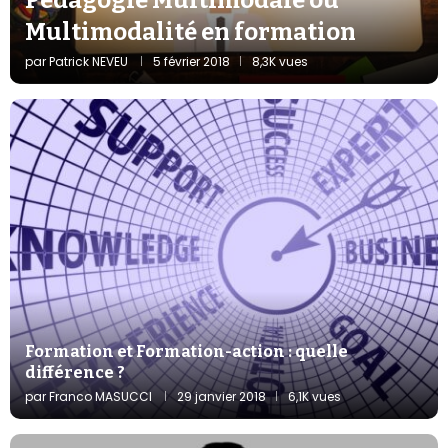
Multimodalité en formation
par
Patrick NEVEU
5 février 2018
8,3K vues
Formation et Formation-action : quelle
différence ?
par
Franco MASUCCI
29 janvier 2018
6,1K vues