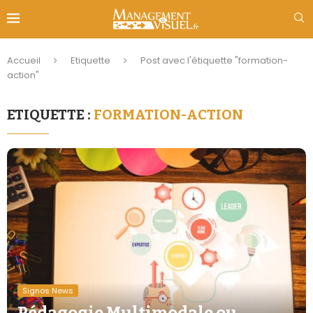
Accueil
Etiquette
Post avec l'étiquette "formation-
action"
ETIQUETTE :
FORMATION-ACTION
Signos News
Pédagogie Multimodale ou