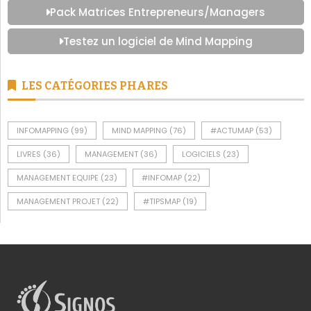
Pack Matrices Entrepreneurs/Managers
Testez un logiciel de Mind Mapping
LES CATÉGORIES PHARES
INFOMAPPING
(99)
MIND MAPPING
(76)
#ACTUMAP
(53)
LIVRES
(36)
MANAGEMENT
(36)
LOGICIELS
(23)
MANAGEMENT EQUIPE
(23)
#INFOMAP
(22)
MANAGEMENT PROJET
(22)
#TIPSMAP
(19)