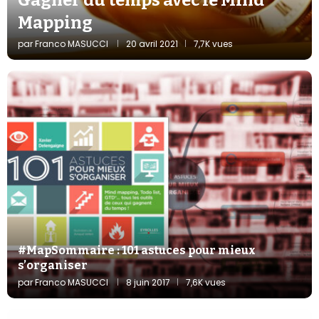
Mapping
par
Franco MASUCCI
20 avril 2021
7,7K vues
#MapSommaire : 101 astuces pour mieux
s’organiser
par
Franco MASUCCI
8 juin 2017
7,6K vues