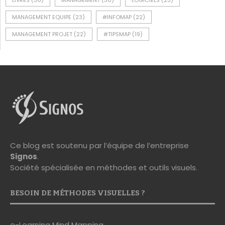
LIVRES
(36)
MANAGEMENT
(36)
LOGICIELS
(23)
MANAGEMENT EQUIPE
(23)
#INFOMAP
(22)
MANAGEMENT PROJET
(22)
#TIPSMAP
(19)
Ce blog est soutenu par l’équipe de l’entreprise
Signos
.
Société spécialisée en méthodes et outils visuels.
BESOIN DE MÉTHODES VISUELLES ?
e-Learning Mind Mapping