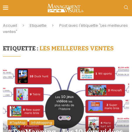
Accueil
Etiquette
Post avec l'étiquette "Les meilleures
ventes"
ETIQUETTE :
LES MEILLEURES VENTES
#TopMap
InfoMapping
#TopMapping – Les 10 jeux vidéos