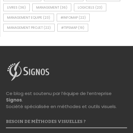
LIVRES
(36)
MANAGEMENT
(36)
LOGICIELS
(23)
MANAGEMENT EQUIPE
(23)
#INFOMAP
(22)
MANAGEMENT PROJET
(22)
#TIPSMAP
(19)
Ce blog est soutenu par l’équipe de l’entreprise
Signos
.
Société spécialisée en méthodes et outils visuels.
BESOIN DE MÉTHODES VISUELLES ?