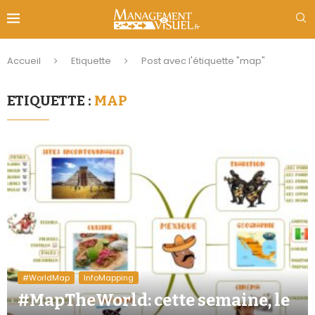
Accueil
Etiquette
Post avec l'étiquette "map"
ETIQUETTE :
MAP
#WorldMap
InfoMapping
#MapTheWorld: cette semaine, le