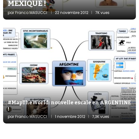
MEXIQUE !
par
Franco MASUCCI
22 novembre 2012
7K vues
#MapTheWorld: nouvelle escale en ARGENTINE
!
par
Franco MASUCCI
1 novembre 2012
7,3K vues