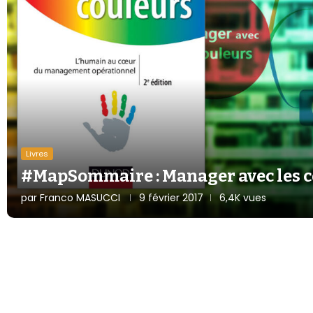
Livres
#MapSommaire : Manager avec les 
par
Franco MASUCCI
9 février 2017
6,4K vues