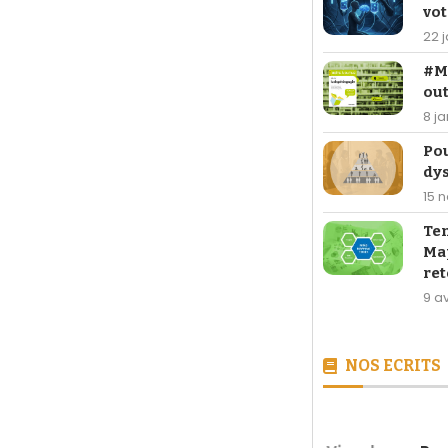
vot
22 
#Ma
out
8 j
Po
dy
15 
Te
Map
ret
9 av
NOS ECRITS
[LIVRE] 26,90 €