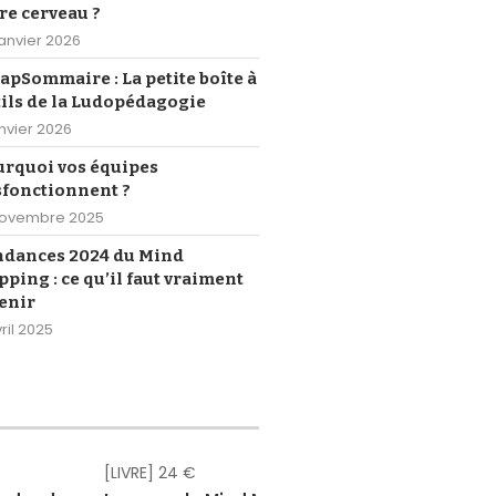
re cerveau ?
janvier 2026
pSommaire : La petite boîte à
ils de la Ludopédagogie
anvier 2026
urquoi vos équipes
sfonctionnent ?
novembre 2025
ndances 2024 du Mind
ping : ce qu’il faut vraiment
enir
ril 2025
[LIVRE] 24 €
[eBOOK] Gr
[eBOOK] Gr
[eBOOK] Gr
[eBOOK] Gr
[eBOOK] Gr
[eBOOK] 4,
[LIVRE] 18,
[eBOOK] 1
[LIVRE] 2