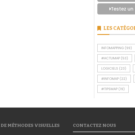
Testez un
LES CATÉGO
INFOMAPPING
(99)
#ACTUMAP
(53)
LOGICIELS
(23)
#INFOMAP
(22)
#TIPSMAP
(19)
 DE MÉTHODES VISUELLES
CONTACTEZ NOUS