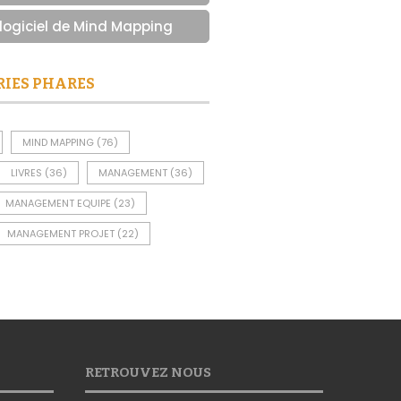
 logiciel de Mind Mapping
RIES PHARES
MIND MAPPING
(76)
LIVRES
(36)
MANAGEMENT
(36)
MANAGEMENT EQUIPE
(23)
MANAGEMENT PROJET
(22)
RETROUVEZ NOUS