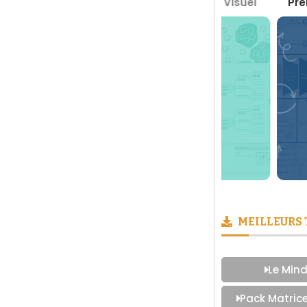
Boite à Outils du Management Visuel
Prendre des 
MEILLEURS
Le Mind
Pack Matric