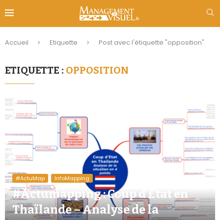
Accueil
Etiquette
Post avec l'étiquette "opposition"
ETIQUETTE :
OPPOSITION
#ActuMap
InfoMapping
#Actumapping : Coup d’Etat en
Thaïlande – Analyse de la