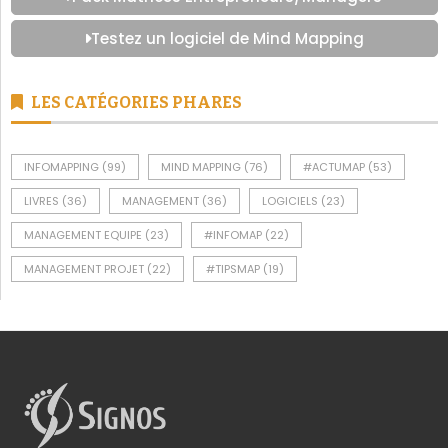
Testez un logiciel de Mind Mapping
LES CATÉGORIES PHARES
INFOMAPPING
(99)
MIND MAPPING
(76)
#ACTUMAP
(53)
LIVRES
(36)
MANAGEMENT
(36)
LOGICIELS
(23)
MANAGEMENT EQUIPE
(23)
#INFOMAP
(22)
MANAGEMENT PROJET
(22)
#TIPSMAP
(19)