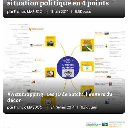
situation politique en 4 points
par
Franco MASUCCI
11 juin 2014
6,5K vues
#Actumapping : Les JO de Sotchi, l’envers du
décor
par
Franco MASUCCI
24 février 2014
6,3K vues