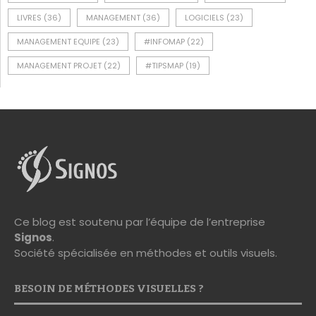
LIVRES
(36)
MANAGEMENT
(36)
LOGICIELS
(23)
MANAGEMENT EQUIPE
(23)
#INFOMAP
(22)
MANAGEMENT PROJET
(22)
#TIPSMAP
(19)
Ce blog est soutenu par l’équipe de l’entreprise
Signos
.
Société spécialisée en méthodes et outils visuels.
BESOIN DE MÉTHODES VISUELLES ?