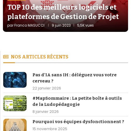
TOP 10 des meilleurs logiciels et
plateformes de Gestion de Projet
par
Franco MASUCCI
9 juin 2023
5,5K vues
NOS ARTICLES RÉCENTS
Pas d’IA sans IH : déléguez vous votre
cerveau ?
22 janvier 2026
#MapSommaire : La petite boîte à outils
de la Ludopédagogie
8 janvier 2026
Pourquoi vos équipes dysfonctionnent ?
15 novembre 2025