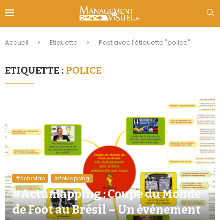
Accueil
Etiquette
Post avec l'étiquette "police"
ETIQUETTE :
POLICE
#ActuMap
InfoMapping
#Actumapping : Coupe du Monde
de Foot au Brésil – Un événement