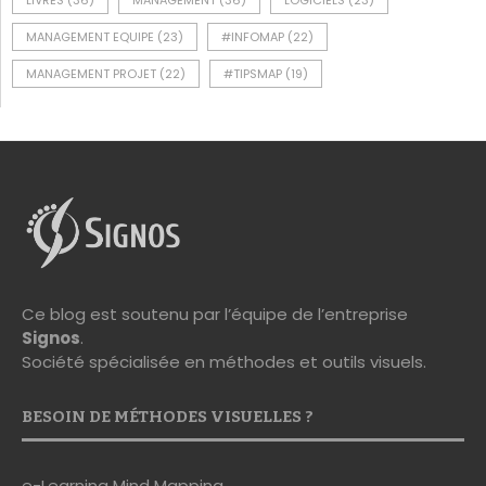
LIVRES
(36)
MANAGEMENT
(36)
LOGICIELS
(23)
MANAGEMENT EQUIPE
(23)
#INFOMAP
(22)
MANAGEMENT PROJET
(22)
#TIPSMAP
(19)
Ce blog est soutenu par l’équipe de l’entreprise
Signos
.
Société spécialisée en méthodes et outils visuels.
BESOIN DE MÉTHODES VISUELLES ?
e-Learning Mind Mapping