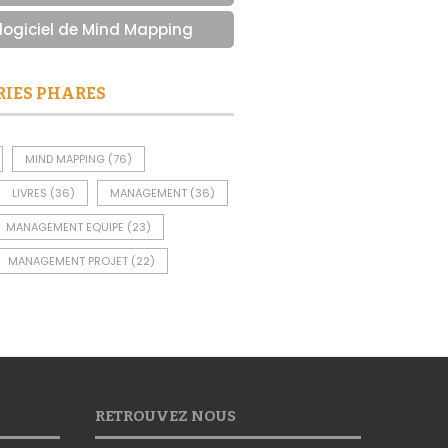
 logiciel de Mind Mapping
RIES PHARES
MIND MAPPING
(76)
LIVRES
(36)
MANAGEMENT
(36)
MANAGEMENT EQUIPE
(23)
MANAGEMENT PROJET
(22)
RETROUVEZ NOUS