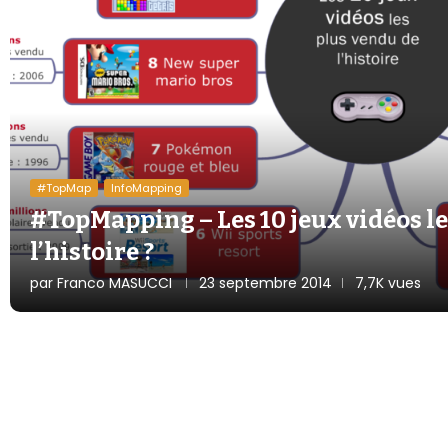
#TopMap
InfoMapping
#TopMapping – Les 10 jeux vidéos le
l’histoire ?
par
Franco MASUCCI
23 septembre 2014
7,7K vues