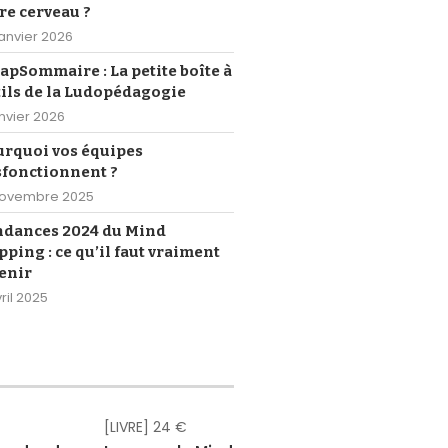
re cerveau ?
janvier 2026
pSommaire : La petite boîte à
ils de la Ludopédagogie
anvier 2026
urquoi vos équipes
sfonctionnent ?
novembre 2025
ndances 2024 du Mind
ping : ce qu’il faut vraiment
enir
ril 2025
[LIVRE] 24 €
[eBOOK] Gr
[eBOOK] Gr
[eBOOK] Gr
[eBOOK] Gr
[eBOOK] Gr
[eBOOK] 4,
[LIVRE] 18,
[eBOOK] 1
[LIVRE] 2