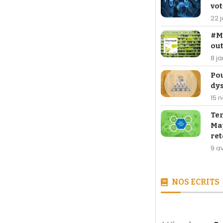
vot
22 
#Ma
out
8 j
Po
dy
15 
Te
Map
ret
9 av
NOS ECRITS
[LIVRE] 26,90 €