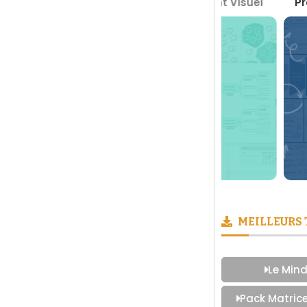
 Boite à Outils du Management Visuel
Prendre des
MEILLEURS
Le Mind
Pack Matric