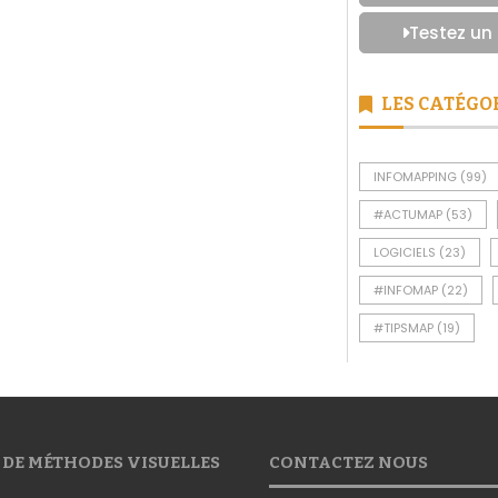
Testez un
LES CATÉGO
INFOMAPPING
(99)
#ACTUMAP
(53)
LOGICIELS
(23)
#INFOMAP
(22)
#TIPSMAP
(19)
 DE MÉTHODES VISUELLES
CONTACTEZ NOUS