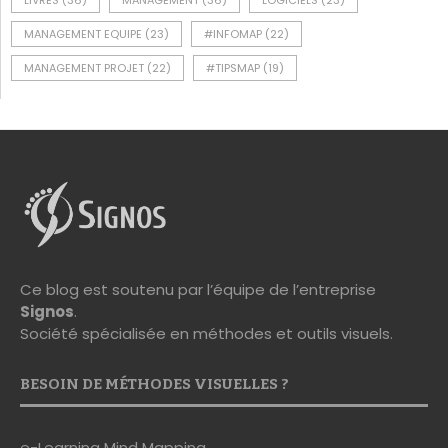
LIVRES
(36)
MANAGEMENT
(36)
LOGICIELS
(23)
MANAGEMENT EQUIPE
(23)
#INFOMAP
(22)
MANAGEMENT PROJET
(22)
#TIPSMAP
(19)
Ce blog est soutenu par l’équipe de l’entreprise
Signos
.
Société spécialisée en méthodes et outils visuels.
BESOIN DE MÉTHODES VISUELLES ?
e-Learning Mind Mapping