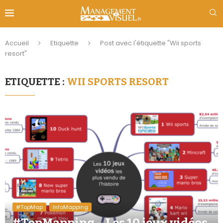
Accueil
Etiquette
Post avec l'étiquette "Wii sports
resort"
ETIQUETTE :
WII SPORTS RESORT
#TopMap
InfoMapping
#TopMapping – Les 10 jeux vidéos