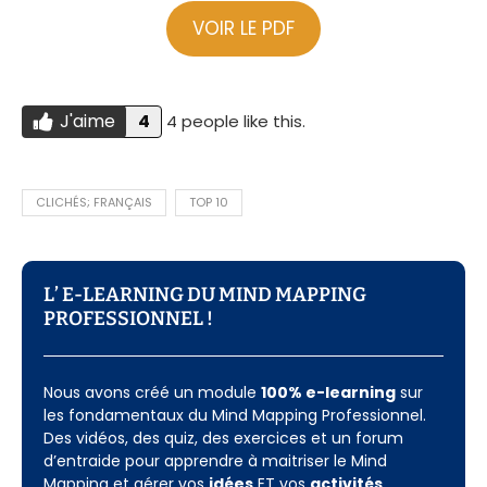
VOIR LE PDF
J'aime
4
4 people like this.
Do you like this?
J'AIME
CLICHÉS; FRANÇAIS
TOP 10
L’ E-LEARNING DU MIND MAPPING
PROFESSIONNEL !​
Nous avons créé un module
100% e-learning
sur
les fondamentaux du Mind Mapping Professionnel.
Des vidéos, des quiz, des exercices et un forum
d’entraide pour apprendre à maitriser le Mind
Mapping et gérer vos
idées
ET vos
activités
.