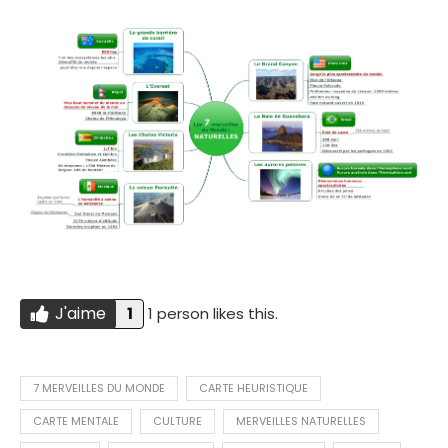
J'aime
1
1 person likes this.
Do you like this?
J'AIME
7 MERVEILLES DU MONDE
CARTE HEURISTIQUE
CARTE MENTALE
CULTURE
MERVEILLES NATURELLES