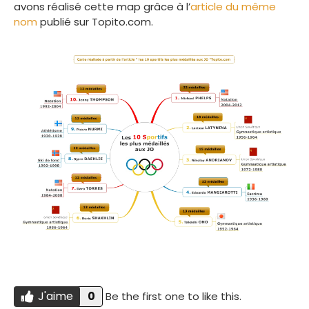
avons réalisé cette map grâce à l’
article du même
no
m
publié sur Topito.com.
J'aime
0
Be the first one to like this.
Do you like this?
J'AIME