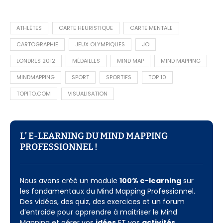
ATHLÈTES
CARTE HEURISTIQUE
CARTE MENTALE
CARTOGRAPHIE
JEUX OLYMPIQUES
JO
LONDRES 2012
MÉDAILLES
MIND MAP
MIND MAPPING
MINDMAPPING
SPORT
SPORTIFS
TOP 10
TOPITO.COM
VISUALISATION
L’ E-LEARNING DU MIND MAPPING
PROFESSIONNEL !​
Nous avons créé un module
100% e-learning
sur
les fondamentaux du Mind Mapping Professionnel.
Des vidéos, des quiz, des exercices et un forum
d’entraide pour apprendre à maitriser le Mind
Mapping et gérer vos
idées
ET vos
activités
.