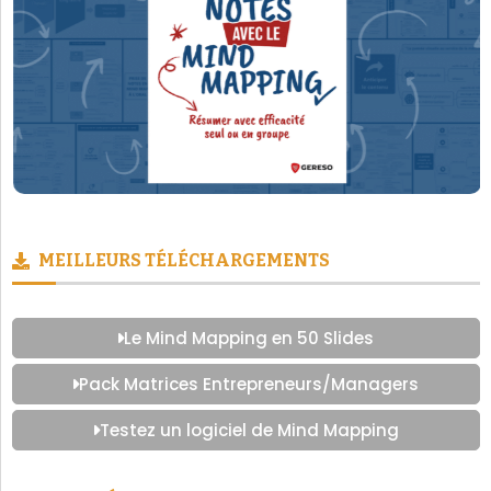
MEILLEURS TÉLÉCHARGEMENTS
Le Mind Mapping en 50 Slides
Pack Matrices Entrepreneurs/Managers
Testez un logiciel de Mind Mapping
LES CATÉGORIES PHARES