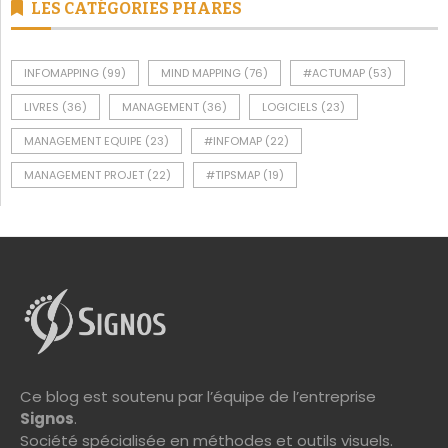
INFOMAPPING
(99)
MIND MAPPING
(76)
#ACTUMAP
(53)
LIVRES
(36)
MANAGEMENT
(36)
LOGICIELS
(23)
MANAGEMENT EQUIPE
(23)
#INFOMAP
(22)
MANAGEMENT PROJET
(22)
#TIPSMAP
(19)
Ce blog est soutenu par l’équipe de l’entreprise
Signos
.
Société spécialisée en méthodes et outils visuels.
BESOIN DE MÉTHODES VISUELLES ?