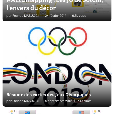
l’envers du décor
par
Franco MASUCCI
24 février 2014
6,3K vues
Résumé des cartes des Jeux Olympiques
par
Franco MASUCCI
5 septembre 2012
7,4K vues