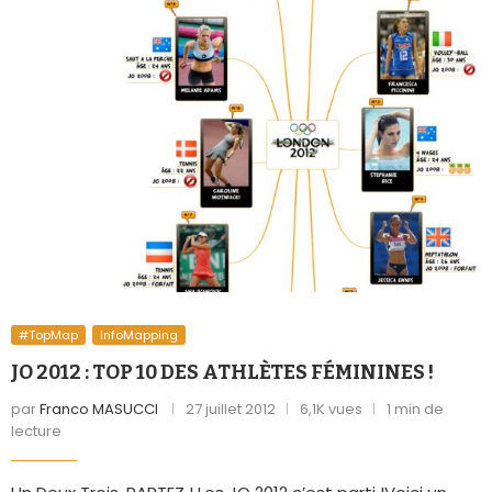
#TopMap
InfoMapping
JO 2012 : TOP 10 DES ATHLÈTES FÉMININES !
par
Franco MASUCCI
27 juillet 2012
6,1K vues
1 min de
lecture