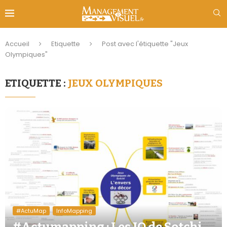
Accueil
Etiquette
Post avec l'étiquette "Jeux
Olympiques"
ETIQUETTE :
JEUX OLYMPIQUES
#ActuMap
InfoMapping
#Actumapping : Les JO de Sotchi,