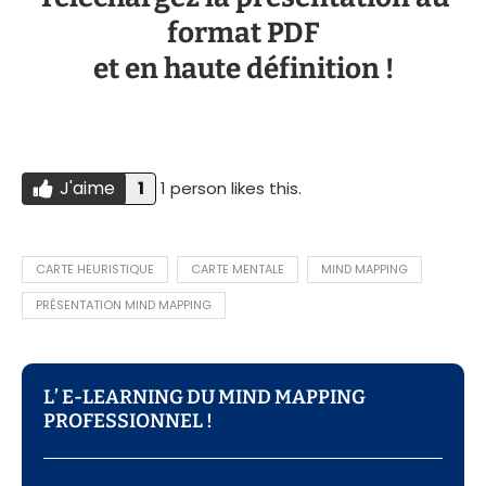
format PDF
et en haute définition !
J'aime
1
1 person likes this.
Do you like this?
J'AIME
CARTE HEURISTIQUE
CARTE MENTALE
MIND MAPPING
PRÉSENTATION MIND MAPPING
L’ E-LEARNING DU MIND MAPPING
PROFESSIONNEL !​