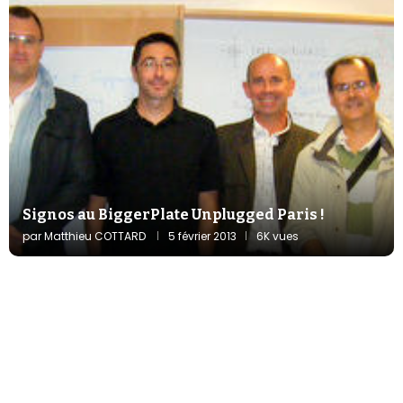
Signos au BiggerPlate Unplugged Paris !
par
Matthieu COTTARD
5 février 2013
6K vues