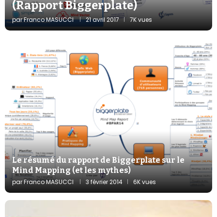
(Rapport Biggerplate)
par
Franco MASUCCI
21 avril 2017
7K vues
Le résumé du rapport de Biggerplate sur le
Mind Mapping (et les mythes)
par
Franco MASUCCI
3 février 2014
6K vues