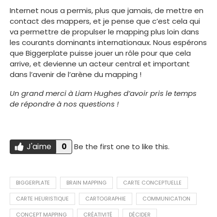
Internet nous a permis, plus que jamais, de mettre en
contact des mappers, et je pense que c’est cela qui
va permettre de propulser le mapping plus loin dans
les courants dominants internationaux. Nous espérons
que Biggerplate puisse jouer un rôle pour que cela
arrive, et devienne un acteur central et important
dans l’avenir de l’arène du mapping !
Un grand merci à Liam Hughes d’avoir pris le temps
de répondre à nos questions !
J'aime
0
Be the first one to like this.
Do you like this?
J'AIME
BIGGERPLATE
BRAIN MAPPING
CARTE CONCEPTUELLE
CARTE HEURISTIQUE
CARTOGRAPHIE
COMMUNICATION
CONCEPT MAPPING
CRÉATIVITÉ
DÉCIDER