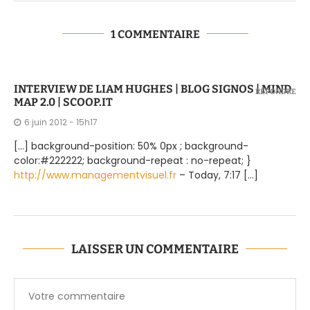
1 COMMENTAIRE
INTERVIEW DE LIAM HUGHES | BLOG SIGNOS | MIND
RÉPONDRE
MAP 2.0 | SCOOP.IT
6 juin 2012 - 15h17
[…] background-position: 50% 0px ; background-
color:#222222; background-repeat : no-repeat; }
http://www.managementvisuel.fr
– Today, 7:17 […]
LAISSER UN COMMENTAIRE