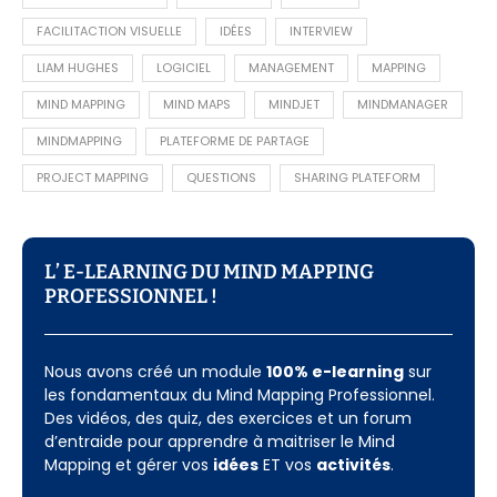
FACILITACTION VISUELLE
IDÉES
INTERVIEW
LIAM HUGHES
LOGICIEL
MANAGEMENT
MAPPING
MIND MAPPING
MIND MAPS
MINDJET
MINDMANAGER
MINDMAPPING
PLATEFORME DE PARTAGE
PROJECT MAPPING
QUESTIONS
SHARING PLATEFORM
L’ E-LEARNING DU MIND MAPPING
PROFESSIONNEL !​
Nous avons créé un module
100% e-learning
sur
les fondamentaux du Mind Mapping Professionnel.
Des vidéos, des quiz, des exercices et un forum
d’entraide pour apprendre à maitriser le Mind
Mapping et gérer vos
idées
ET vos
activités
.