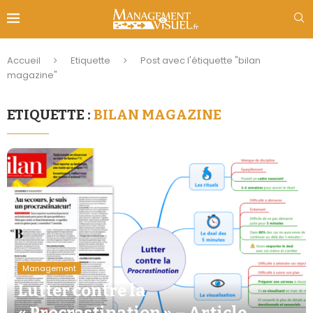
Accueil
Etiquette
Post avec l'étiquette "bilan
magazine"
ETIQUETTE :
BILAN MAGAZINE
Management
Lutter contre la
« Procrastination » – Article