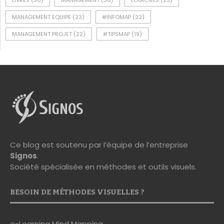
LIVRES
(36)
MANAGEMENT
(36)
LOGICIELS
(23)
MANAGEMENT EQUIPE
(23)
#INFOMAP
(22)
MANAGEMENT PROJET
(22)
#TIPSMAP
(19)
Ce blog est soutenu par l’équipe de l’entreprise
Signos
.
Société spécialisée en méthodes et outils visuels.
BESOIN DE MÉTHODES VISUELLES ?
e-Learning Mind Mapping