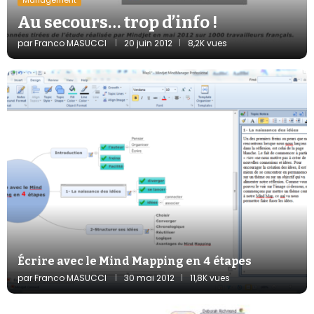
Au secours… trop d’info !
par
Franco MASUCCI
20 juin 2012
8,2K vues
Écrire avec le Mind Mapping en 4 étapes
par
Franco MASUCCI
30 mai 2012
11,8K vues