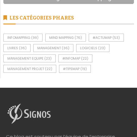
INFOMAPPING
(99)
MIND MAPPING
(76)
#ACTUMAP
(53)
LIVRES
(36)
MANAGEMENT
(36)
LOGICIELS
(23)
MANAGEMENT EQUIPE
(23)
#INFOMAP
(22)
MANAGEMENT PROJET
(22)
#TIPSMAP
(19)
Ce blog est soutenu par l’équipe de l’entreprise
Signos
.
Société spécialisée en méthodes et outils visuels.