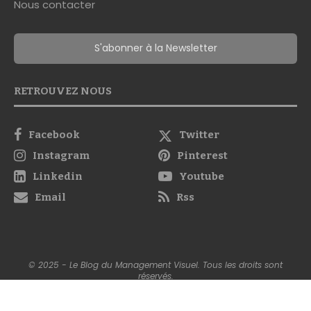
S'abonner à la Newsletter
RETROUVEZ NOUS
Facebook
Twitter
Instagram
Pinterest
Linkedin
Youtube
Email
Rss
© 2025 - Le Blog du Management Visuel. Tous les droits sont
réservés.
Crée et développé par Franco MASUCCI
Mentions légales
-
Politique de confidentialité