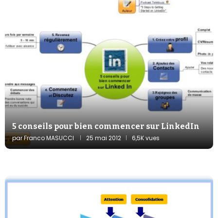
5 conseils pour bien commencer sur LinkedIn
par
Franco MASUCCI
25 mai 2012
6,5K vues