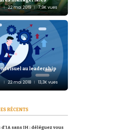
22 mai 2019
7,9K vues
 visuel au leadership
22 mai 2018
13,3K vues
ES RÉCENTS
 d’IA sans IH : déléguez vous