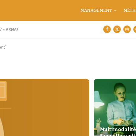
MANAGEMENT
MÉTH
« ARNAQUE MOI SI TU...
ent"
Multimodalités
Nouvelles cul