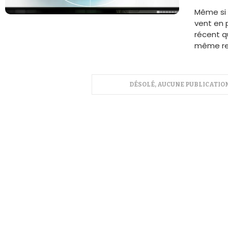
La 
Même si 
vent en 
récent q
même rem
DÉSOLÉ, AUCUNE PUBLICATION