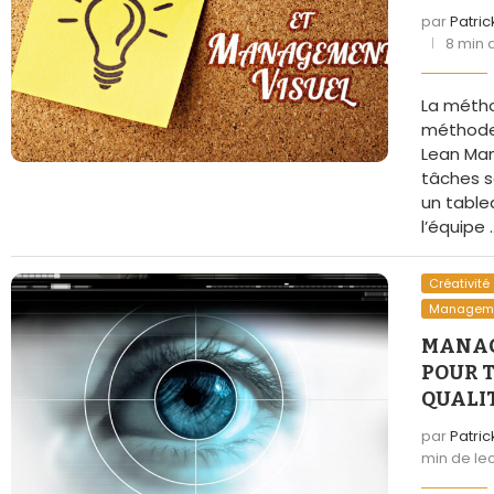
par
Patri
8 min 
La méth
méthodes
Lean Ma
tâches s
un table
l’équipe 
Créativité
Managemen
MANAG
POUR T
QUALI
par
Patri
min de le