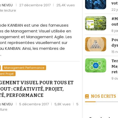
vot
ck NEVEU
27 décembre 2017
25,4K vues
22 
de lecture
#Ma
out
ode KANBAN est une des fameuses
 de Management Visuel utilisée en
8 j
nagement et Management Agile. Les
Po
ont représentées visuellement sur
dy
au KANBAN. Ainsi, les membres de
15 
…
Te
Map
Management Performance
ret
t Projet
9 av
EMENT VISUEL POUR TOUS ET
OUT : CRÉATIVITÉ, PROJET,
TÉ, PERFORMANCE
NOS ECRITS
ck NEVEU
5 décembre 2017
5,8K vues
5
cture
[LIVRE] 26,90 €