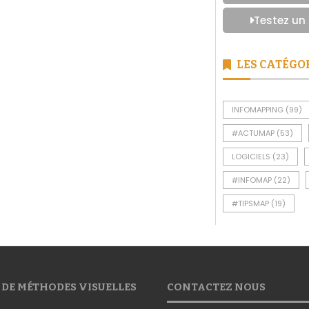
Testez un
LES CATÉGO
INFOMAPPING
(99)
#ACTUMAP
(53)
LOGICIELS
(23)
#INFOMAP
(22)
#TIPSMAP
(19)
 DE MÉTHODES VISUELLES
CONTACTEZ NOUS