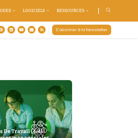
ODES
LOGICIELS
RESSOURCES
S'abonner à la Newsletter
 De Travail (4/4) :
tures managériales