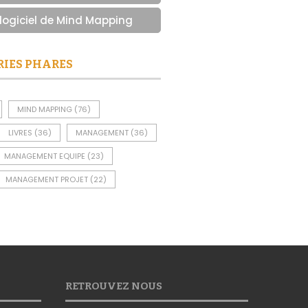
 logiciel de Mind Mapping
RIES PHARES
MIND MAPPING
(76)
LIVRES
(36)
MANAGEMENT
(36)
MANAGEMENT EQUIPE
(23)
MANAGEMENT PROJET
(22)
RETROUVEZ NOUS