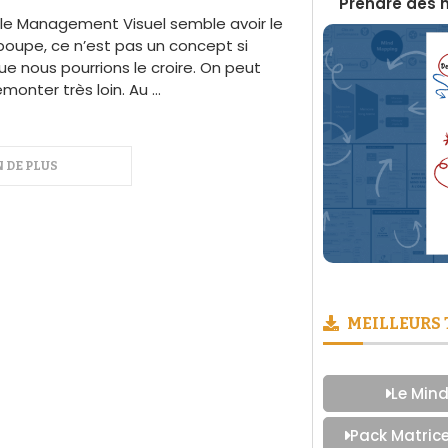
Boite à Outils du Management Visuel
Prendre des 
le Management Visuel semble avoir le
poupe, ce n’est pas un concept si
ue nous pourrions le croire. On peut
onter très loin. Au …
 DE PLUS
MEILLEURS
Le Mind
Pack Matric