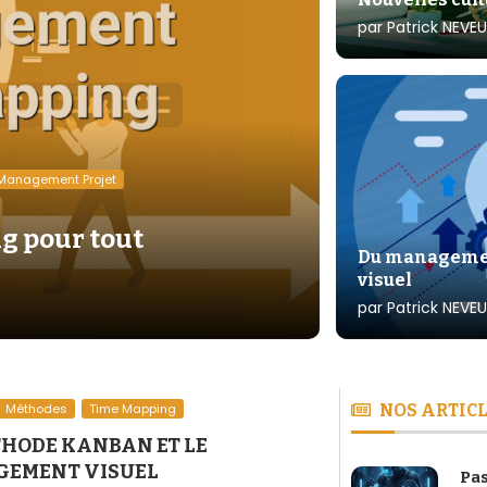
par
Patrick NEVEU
Management Projet
g pour tout
Du management
visuel
par
Patrick NEVEU
Méthodes
Time Mapping
NOS ARTICL
THODE KANBAN ET LE
EMENT VISUEL
Pas