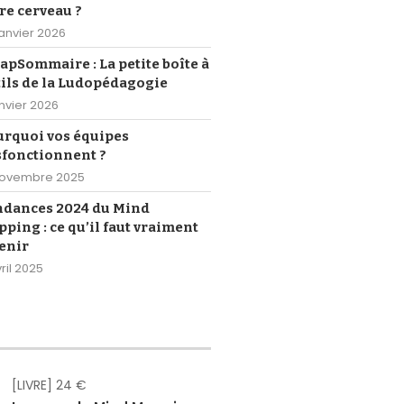
re cerveau ?
janvier 2026
pSommaire : La petite boîte à
ils de la Ludopédagogie
anvier 2026
urquoi vos équipes
sfonctionnent ?
novembre 2025
ndances 2024 du Mind
ping : ce qu’il faut vraiment
enir
ril 2025
[LIVRE] 24 €
[eBOOK] Gr
[eBOOK] Gr
[eBOOK] Gr
[eBOOK] Gr
[eBOOK] Gr
[eBOOK] 4,
[LIVRE] 18,
[eBOOK] 1
[LIVRE] 2